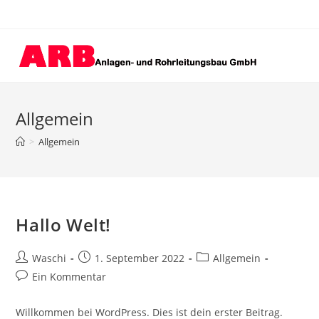
Zum
Inhalt
springen
Allgemein
>
Allgemein
Hallo Welt!
Beitrags-
Beitrag
Beitrags-
Waschi
1. September 2022
Allgemein
Autor:
veröffentlicht:
Kategorie:
Beitrags-
Ein Kommentar
Kommentare:
Willkommen bei WordPress. Dies ist dein erster Beitrag.